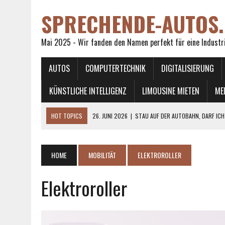
SPRECHENDE-AUTOS.
Mai 2025 - Wir fanden den Namen perfekt für eine Industr
AUTOS
COMPUTERTECHNIK
DIGITALISIERUNG
KÜNSTLICHE INTELLIGENZ
LIMOUSINE MIETEN
ME
HOT TOPICS
26. JUNI 2026
|
STAU AUF DER AUTOBAHN, DARF ICH
27. APRIL 2026
|
ARBEITSKLEIDUNG MIT UNTERNEHMENSBRANDING
25. APRIL 2026
|
KREISKOLBENPUMPEN IM MODERNEN TANKBAU
HOME
MOBILITÄT
ELEKTROROLLER
14. APRIL 2026
|
IN WELCHEN FÄLLEN DÜRFEN SIE EINE STRASSENBAHN
Elektroroller
1. JULI 2026
|
WAS PASSIERT WENN MAN BETRUNKEN RAD FÄHRT?