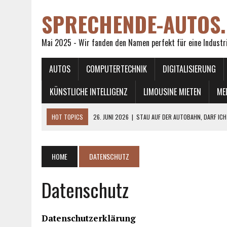
SPRECHENDE-AUTOS.
Mai 2025 - Wir fanden den Namen perfekt für eine Industr
AUTOS
COMPUTERTECHNIK
DIGITALISIERUNG
KÜNSTLICHE INTELLIGENZ
LIMOUSINE MIETEN
ME
HOT TOPICS
26. JUNI 2026
|
STAU AUF DER AUTOBAHN, DARF ICH
27. APRIL 2026
|
ARBEITSKLEIDUNG MIT UNTERNEHMENSBRANDING
25. APRIL 2026
|
KREISKOLBENPUMPEN IM MODERNEN TANKBAU
HOME
DATENSCHUTZ
14. APRIL 2026
|
IN WELCHEN FÄLLEN DÜRFEN SIE EINE STRASSENBAHN
Datenschutz
1. JULI 2026
|
WAS PASSIERT WENN MAN BETRUNKEN RAD FÄHRT?
Datenschutzerklärung