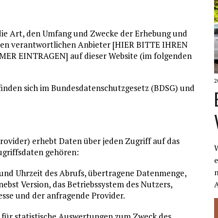
 die Art, den Umfang und Zwecke der Erhebung und
en verantwortlichen Anbieter [HIER BITTE IHREN
 EINTRAGEN] auf dieser Website (im folgenden
2
 finden sich im Bundesdatenschutzgesetz (BDSG) und
ovider) erhebt Daten über jeden Zugriff auf das
W
ugriffsdaten gehören:
e
n
und Uhrzeit des Abrufs, übertragene Datenmenge,
ebst Version, das Betriebssystem des Nutzers,
resse und der anfragende Provider.
 für statistische Auswertungen zum Zweck des