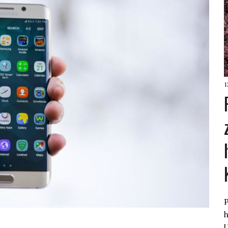
1
P
U