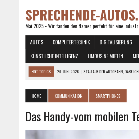
SPRECHENDE-AUTOS.
Mai 2025 - Wir fanden den Namen perfekt für eine Industr
AUTOS
COMPUTERTECHNIK
DIGITALISIERUNG
KÜNSTLICHE INTELLIGENZ
LIMOUSINE MIETEN
ME
HOT TOPICS
26. JUNI 2026
|
STAU AUF DER AUTOBAHN, DARF ICH
27. APRIL 2026
|
ARBEITSKLEIDUNG MIT UNTERNEHMENSBRANDING
25. APRIL 2026
|
KREISKOLBENPUMPEN IM MODERNEN TANKBAU
HOME
KOMMUNIKATION
SMARTPHONES
14. APRIL 2026
|
IN WELCHEN FÄLLEN DÜRFEN SIE EINE STRASSENBAHN
Das Handy-vom mobilen T
1. JULI 2026
|
WAS PASSIERT WENN MAN BETRUNKEN RAD FÄHRT?